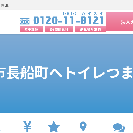
イ岡山。
法人
市長船町へトイレつ